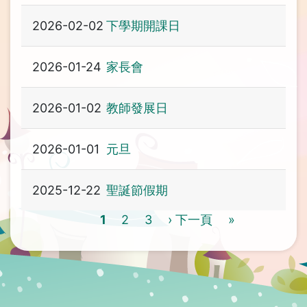
2026-02-02
下學期開課日
2026-01-24
家長會
2026-01-02
教師發展日
2026-01-01
元旦
2025-12-22
聖誕節假期
Pagination
目
1
Page
2
Page
3
下
› 下一頁
Last
»
前
一
page
頁
頁
面