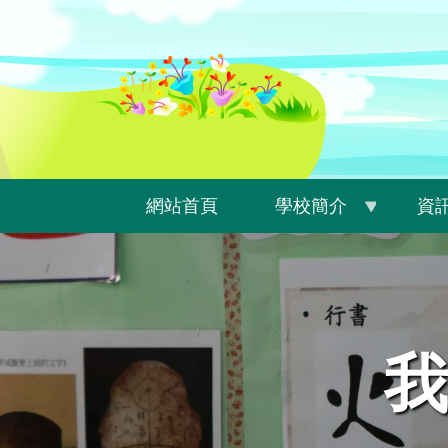
移
至
主
內
容
網站首頁
學校簡介
資
我