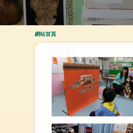
導
網站首頁
航
連
結