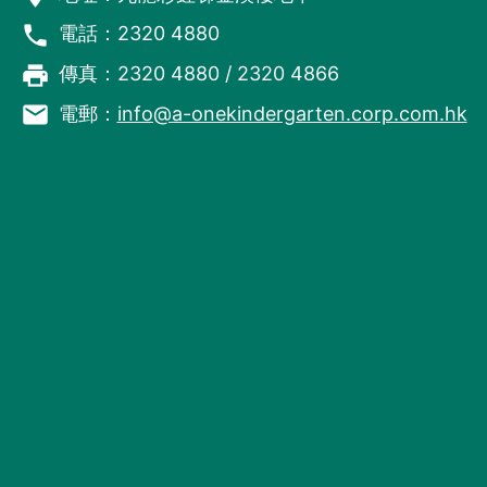
phone
電話：2320 4880
local_printshop
傳真：2320 4880 / 2320 4866
email
電郵：
info@a-onekindergarten.corp.com.hk