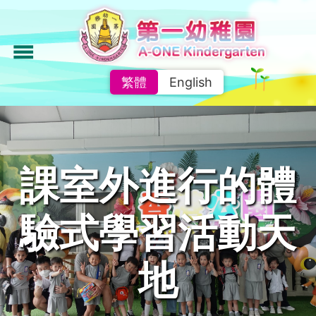
移
至
主
menu
內
繁體
English
容
課室外進行的體
驗式學習活動天
地