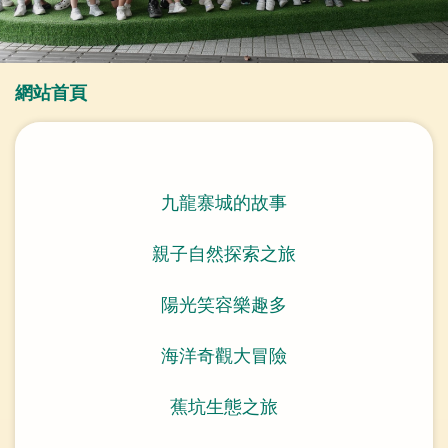
導
網站首頁
航
連
結
九龍寨城的故事
親子自然探索之旅
陽光笑容樂趣多
海洋奇觀大冒險
蕉坑生態之旅