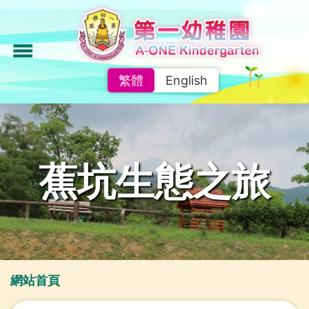
移
至
主
menu
內
繁體
English
容
蕉坑生態之旅
導
網站首頁