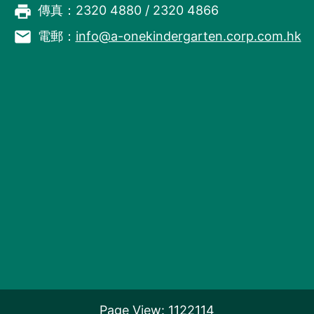
local_printshop
傳真：2320 4880 / 2320 4866
email
電郵：
info@a-onekindergarten.corp.com.hk
Page View: 1122114